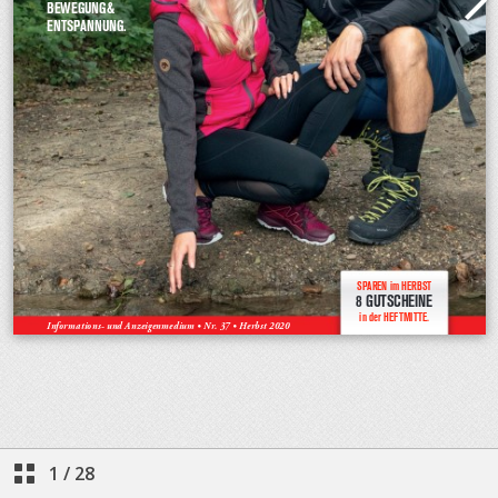
1
/
28