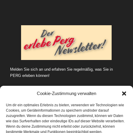
Melden Sie sich an und erfahren Sie regelmäßig, was Sie in
PERG erleben können!
Cookie-Zustimmung verwalten
Um dir ein optimales Erlebnis zu bieten, verwenden wir Technologien wie
Cookies, um Geräteinformationen zu speichern und/oder darauf
SUCHE…
zuzugreifen. Wenn du diesen Technologien zustimmst, können wir Daten
wie das Surfverhalten oder eindeutige IDs auf dieser Website verarbeiten.
Wenn du deine Zustimmung nicht erteilst oder zurückziehst, können
bestimmte Merkmale und Funktionen beeinträchtigt werden.