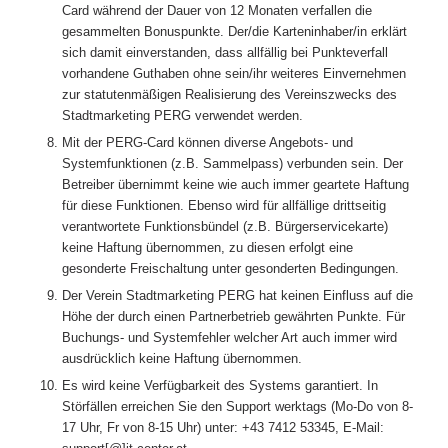
Card während der Dauer von 12 Monaten verfallen die
gesammelten Bonuspunkte. Der/die Karteninhaber/in erklärt
sich damit einverstanden, dass allfällig bei Punkteverfall
vorhandene Guthaben ohne sein/ihr weiteres Einvernehmen
zur statutenmäßigen Realisierung des Vereinszwecks des
Stadtmarketing PERG verwendet werden.
Mit der PERG-Card können diverse Angebots- und
Systemfunktionen (z.B. Sammelpass) verbunden sein. Der
Betreiber übernimmt keine wie auch immer geartete Haftung
für diese Funktionen. Ebenso wird für allfällige drittseitig
verantwortete Funktionsbündel (z.B. Bürgerservicekarte)
keine Haftung übernommen, zu diesen erfolgt eine
gesonderte Freischaltung unter gesonderten Bedingungen.
Der Verein Stadtmarketing PERG hat keinen Einfluss auf die
Höhe der durch einen Partnerbetrieb gewährten Punkte. Für
Buchungs- und Systemfehler welcher Art auch immer wird
ausdrücklich keine Haftung übernommen.
Es wird keine Verfügbarkeit des Systems garantiert. In
Störfällen erreichen Sie den Support werktags (Mo-Do von 8-
17 Uhr, Fr von 8-15 Uhr) unter: +43 7412 53345, E-Mail: