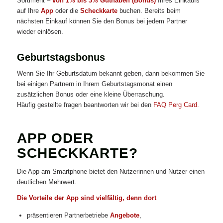
Sortiment –
von 1% bis 3% Guthaben (Bonus)
Ihres Einkaufs
auf Ihre
App
oder die
Scheckkarte
buchen. Bereits beim
nächsten Einkauf können Sie den Bonus bei jedem Partner
wieder einlösen.
Geburtstagsbonus
Wenn Sie Ihr Geburtsdatum bekannt geben, dann bekommen Sie
bei einigen Partnern in Ihrem Geburtstagsmonat einen
zusätzlichen Bonus oder eine kleine Überraschung.
Häufig gestellte fragen beantworten wir bei den
FAQ Perg Card.
APP ODER
SCHECKKARTE?
Die App am Smartphone bietet den Nutzerinnen und Nutzer einen
deutlichen Mehrwert.
Die Vorteile der App sind vielfältig, denn dort
präsentieren Partnerbetriebe
Angebote
,