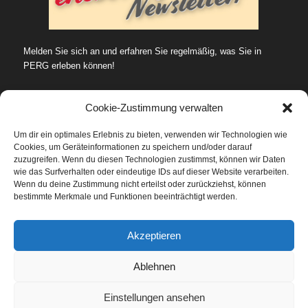
Melden Sie sich an und erfahren Sie regelmäßig, was Sie in
PERG erleben können!
Cookie-Zustimmung verwalten
Um dir ein optimales Erlebnis zu bieten, verwenden wir Technologien wie
Cookies, um Geräteinformationen zu speichern und/oder darauf
SUCHE…
zuzugreifen. Wenn du diesen Technologien zustimmst, können wir Daten
wie das Surfverhalten oder eindeutige IDs auf dieser Website verarbeiten.
Wenn du deine Zustimmung nicht erteilst oder zurückziehst, können
bestimmte Merkmale und Funktionen beeinträchtigt werden.
Datenschutz
Akzeptieren
Ablehnen
Einstellungen ansehen