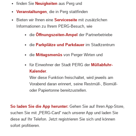
finden Sie
Neuigkeiten
aus Perg und
Veranstaltungen
, die in Perg stattfinden
Bieten wir Ihnen eine
Serviceseite
mit zusätzlichen
Informationen zu Ihrem PERG-Besuch, wie
die
Öffnungszeiten-Ampel
der Partnerbetriebe
die
Parkplätze und Parkdauer
im Stadtzentrum
die
Mittagsmenüs
von Perger Wirten und
für Einwohner der Stadt PERG der
Müllabfuhr-
Kalender
.
Wer diese Funktion freischaltet, wird jeweils am
Vorabend daran erinnert, seine Restmüll-, Biomüll-
oder Papiertonne bereitzustellen.
So laden Sie die App herunter:
Gehen Sie auf Ihren App-Store,
suchen Sie mit „PERG-Card“ nach unserer App und laden Sie
diese auf Ihr Telefon. Jetzt registrieren Sie sich und können
sofort profitieren.