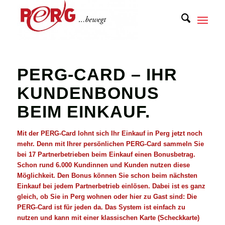
PERG-CARD – IHR
KUNDENBONUS
BEIM EINKAUF.
Mit der PERG-Card lohnt sich Ihr Einkauf in Perg jetzt noch
mehr. Denn mit Ihrer persönlichen PERG-Card sammeln Sie
bei 17 Partnerbetrieben beim Einkauf einen Bonusbetrag.
Schon rund 6.000 Kundinnen und Kunden nutzen diese
Möglichkeit. Den Bonus können Sie schon beim nächsten
Einkauf bei jedem Partnerbetrieb einlösen. Dabei ist es ganz
gleich, ob Sie in Perg wohnen oder hier zu Gast sind: Die
PERG-Card ist für jeden da. Das System ist einfach zu
nutzen und kann mit einer klassischen Karte (Scheckkarte)