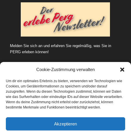
Melden Sie sich an und erfahren Sie regelmäßig, was Sie in
PERG erleben können!
Cookie-Zustimmung verwalten
Um dir ein optimales Erlebnis zu bieten, verwenden wir Technologien wie
Cookies, um Geräteinformationen zu speichern und/oder darauf
SUCHE…
zuzugreifen. Wenn du diesen Technologien zustimmst, können wir Daten
wie das Surfverhalten oder eindeutige IDs auf dieser Website verarbeiten.
Wenn du deine Zustimmung nicht erteilst oder zurückziehst, können
bestimmte Merkmale und Funktionen beeinträchtigt werden.
Datenschutz
Akzeptieren