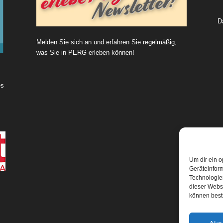
D
Melden Sie sich an und erfahren Sie regelmäßig,
was Sie in PERG erleben können!
es
Um dir ein o
Geräteinfor
Technologien
dieser Websi
können best