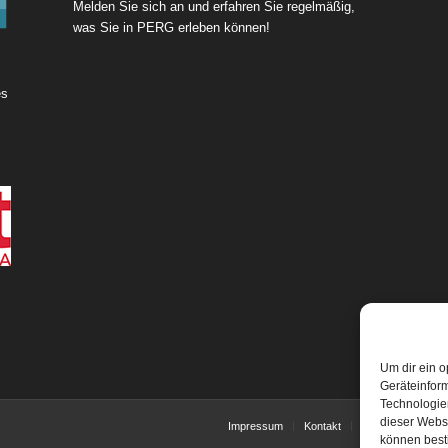
Melden Sie sich an und erfahren Sie regelmäßig,
was Sie in PERG erleben können!
es
Um dir ein o
Geräteinfor
Technologien
dieser Websi
Impressum
Kontakt
Über uns
AG
können best