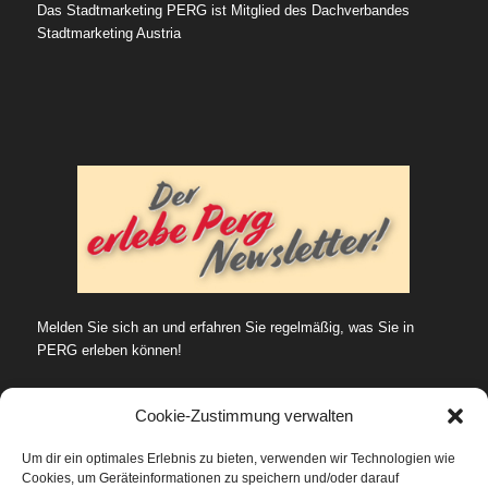
Das Stadtmarketing PERG ist Mitglied des Dachverbandes
Stadtmarketing Austria
Melden Sie sich an und erfahren Sie regelmäßig, was Sie in
PERG erleben können!
Cookie-Zustimmung verwalten
Um dir ein optimales Erlebnis zu bieten, verwenden wir Technologien wie
Cookies, um Geräteinformationen zu speichern und/oder darauf
SUCHE…