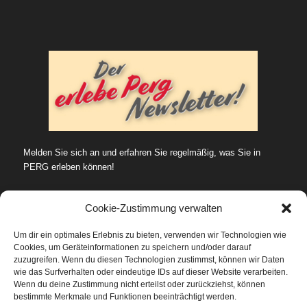
Melden Sie sich an und erfahren Sie regelmäßig, was Sie in
PERG erleben können!
Cookie-Zustimmung verwalten
Um dir ein optimales Erlebnis zu bieten, verwenden wir Technologien wie
Cookies, um Geräteinformationen zu speichern und/oder darauf
SUCHE…
zuzugreifen. Wenn du diesen Technologien zustimmst, können wir Daten
wie das Surfverhalten oder eindeutige IDs auf dieser Website verarbeiten.
Wenn du deine Zustimmung nicht erteilst oder zurückziehst, können
bestimmte Merkmale und Funktionen beeinträchtigt werden.