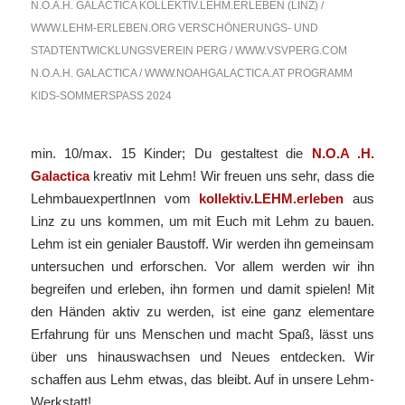
N.O.A.H. GALACTICA
KOLLEKTIV.LEHM.ERLEBEN (LINZ) /
WWW.LEHM-ERLEBEN.ORG VERSCHÖNERUNGS- UND
STADTENTWICKLUNGSVEREIN PERG / WWW.VSVPERG.COM
N.O.A.H. GALACTICA / WWW.NOAHGALACTICA.AT
PROGRAMM
KIDS-SOMMERSPASS 2024
min. 10/max. 15 Kinder; Du gestaltest die
N.O.A .H.
Galactica
kreativ mit Lehm! Wir freuen uns sehr, dass die
LehmbauexpertInnen vom
kollektiv.LEHM.erleben
aus
Linz zu uns kommen, um mit Euch mit Lehm zu bauen.
Lehm ist ein genialer Baustoff. Wir werden ihn gemeinsam
untersuchen und erforschen. Vor allem werden wir ihn
begreifen und erleben, ihn formen und damit spielen! Mit
den Händen aktiv zu werden, ist eine ganz elementare
Erfahrung für uns Menschen und macht Spaß, lässt uns
über uns hinauswachsen und Neues entdecken. Wir
schaffen aus Lehm etwas, das bleibt. Auf in unsere Lehm-
Werkstatt!