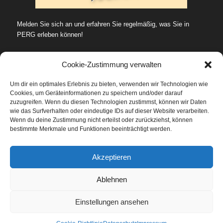
Melden Sie sich an und erfahren Sie regelmäßig, was Sie in
PERG erleben können!
Cookie-Zustimmung verwalten
Um dir ein optimales Erlebnis zu bieten, verwenden wir Technologien wie
Cookies, um Geräteinformationen zu speichern und/oder darauf
SUCHE…
zuzugreifen. Wenn du diesen Technologien zustimmst, können wir Daten
wie das Surfverhalten oder eindeutige IDs auf dieser Website verarbeiten.
Wenn du deine Zustimmung nicht erteilst oder zurückziehst, können
bestimmte Merkmale und Funktionen beeinträchtigt werden.
Datenschutz
Akzeptieren
Ablehnen
Einstellungen ansehen
© Stadtmarketing Perg -
Agentur Mitterlehner
Impressum
Kontakt
Über uns
AGB