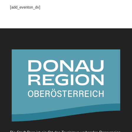
[add_eventon_dv]