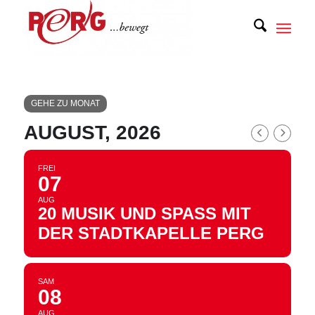
GEHE ZU MONAT
AUGUST, 2026
FREI
07
AUG
20 MUSIK UND SPASS MIT D
ER STADTKAPELLE PERG
SAM
08
AUG