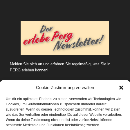
Melden Sie sich an und erfahren Sie regelmäßig, was Sie in
PERG erleben können!
Cookie-Zustimmung verwalten
Um dir ein optimales Erlebnis zu bieten, verwenden wir Technologien wie
Cookies, um Geräteinformationen zu speichern und/oder darauf
SUCHE…
zuzugreifen. Wenn du diesen Technologien zustimmst, können wir Daten
wie das Surfverhalten oder eindeutige IDs auf dieser Website verarbeiten.
Wenn du deine Zustimmung nicht erteilst oder zurückziehst, können
bestimmte Merkmale und Funktionen beeinträchtigt werden.