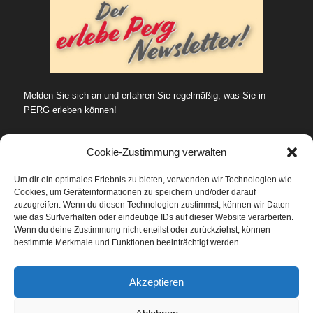
Melden Sie sich an und erfahren Sie regelmäßig, was Sie in
PERG erleben können!
Cookie-Zustimmung verwalten
Um dir ein optimales Erlebnis zu bieten, verwenden wir Technologien wie
Cookies, um Geräteinformationen zu speichern und/oder darauf
SUCHE…
zuzugreifen. Wenn du diesen Technologien zustimmst, können wir Daten
wie das Surfverhalten oder eindeutige IDs auf dieser Website verarbeiten.
Wenn du deine Zustimmung nicht erteilst oder zurückziehst, können
bestimmte Merkmale und Funktionen beeinträchtigt werden.
Datenschutz
Akzeptieren