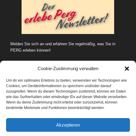
Melden Sie sich an und erfahren Sie regelmäßig, was Sie in
PERG erleben können!
Cookie-Zustimmung verwalten
Um dir ein optimales Erlebnis zu bieten, verwenden wir Technologien wie
Cookies, um Geräteinformationen zu speichern und/oder darauf
SUCHE…
zuzugreifen. Wenn du diesen Technologien zustimmst, können wir Daten
wie das Surfverhalten oder eindeutige IDs auf dieser Website verarbeiten.
Wenn du deine Zustimmung nicht erteilst oder zurückziehst, können
bestimmte Merkmale und Funktionen beeinträchtigt werden.
Datenschutz
Akzeptieren